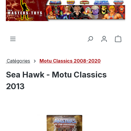
tenu principal
Le p
Catégories
Motu Classics 2008-2020
Sea Hawk - Motu Classics
2013
Ignorer la galerie d'images