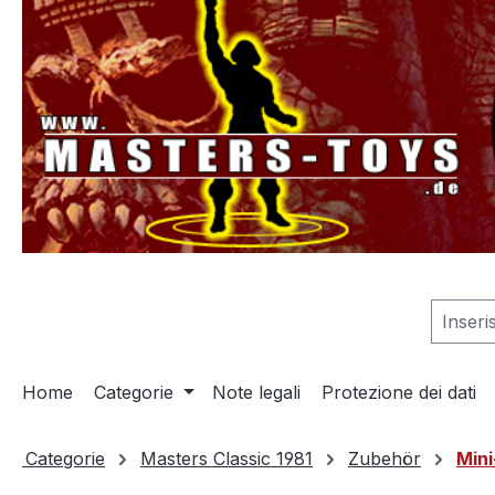
 ricerca
Passa alla navigazione principale
Home
Categorie
Note legali
Protezione dei dati
Categorie
Masters Classic 1981
Zubehör
Min