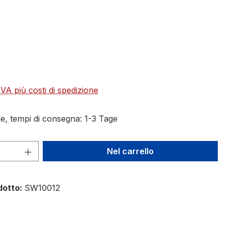
 IVA più costi di spedizione
e, tempi di consegna: 1-3 Tage
 del prodotto: inserisci la quantità des
Nel carrello
dotto:
SW10012