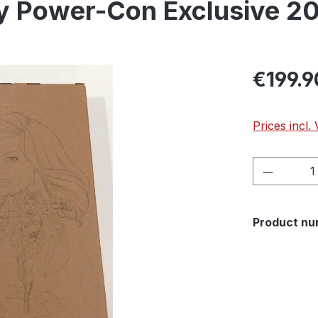
y Power-Con Exclusive 2
€199.9
Prices incl.
Product 
Product nu