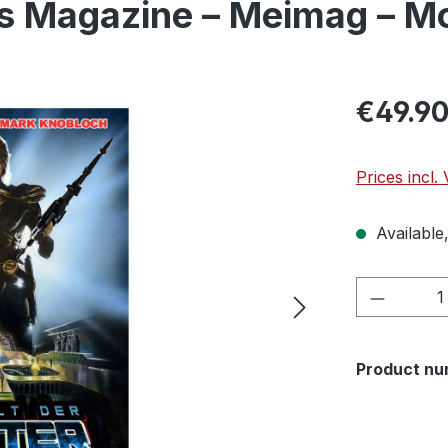
s Magazine – Meimag – Mo
€49.9
Prices incl.
Available,
Product 
Product nu