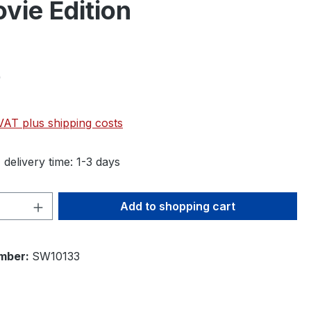
vie Edition
0
 VAT plus shipping costs
 delivery time: 1-3 days
Quantity: Enter the desired amount or 
Add to shopping cart
mber:
SW10133