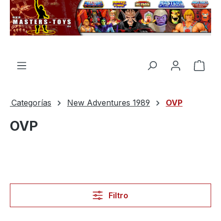
enido principal
El c
Categorías
New Adventures 1989
OVP
OVP
Filtro