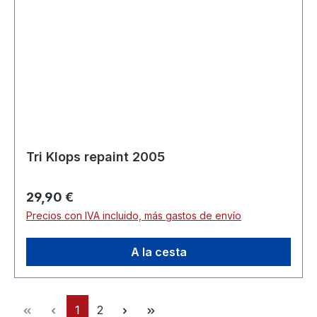
Tri Klops repaint 2005
Precio normal:
29,90 €
Precios con IVA incluido, más gastos de envío
A la cesta
Página
Página
1
2