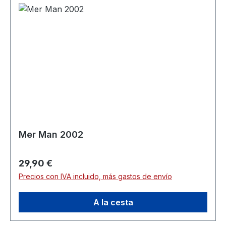
Mer Man 2002
Precio normal:
29,90 €
Precios con IVA incluido, más gastos de envío
A la cesta