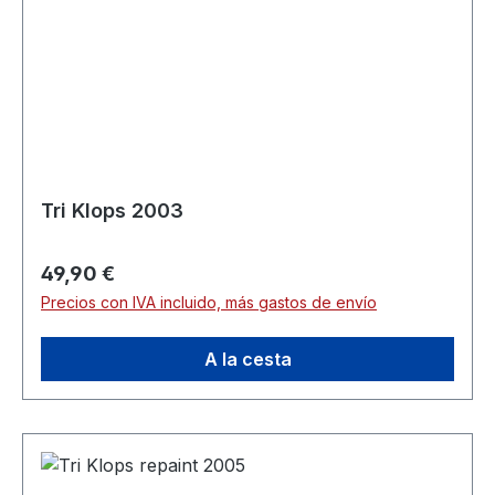
Tri Klops 2003
Precio normal:
49,90 €
Precios con IVA incluido, más gastos de envío
A la cesta