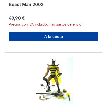
Beast Man 2002
Precio normal:
49,90 €
Precios con IVA incluido, más gastos de envío
A la cesta