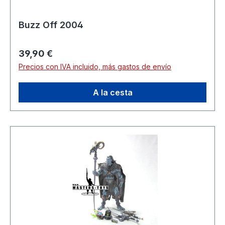
Buzz Off 2004
Precio normal:
39,90 €
Precios con IVA incluido, más gastos de envío
A la cesta