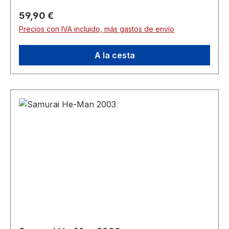
Precio normal:
59,90 €
Precios con IVA incluido, más gastos de envío
A la cesta