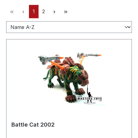
Página
Página
1
2
Battle Cat 2002