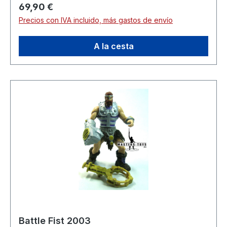
Precio normal:
69,90 €
Precios con IVA incluido, más gastos de envío
A la cesta
Battle Fist 2003