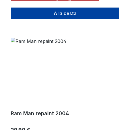
A la cesta
Ram Man repaint 2004
Precio normal:
29,90 €