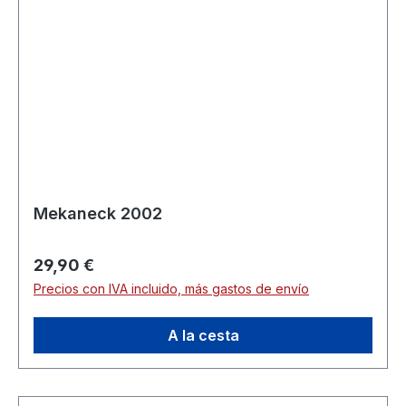
Mekaneck 2002
Precio normal:
29,90 €
Precios con IVA incluido, más gastos de envío
A la cesta