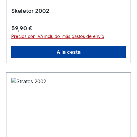
Skeletor 2002
Precio normal:
59,90 €
Precios con IVA incluido, más gastos de envío
A la cesta