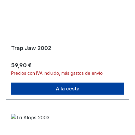
Trap Jaw 2002
Precio normal:
59,90 €
Precios con IVA incluido, más gastos de envío
A la cesta