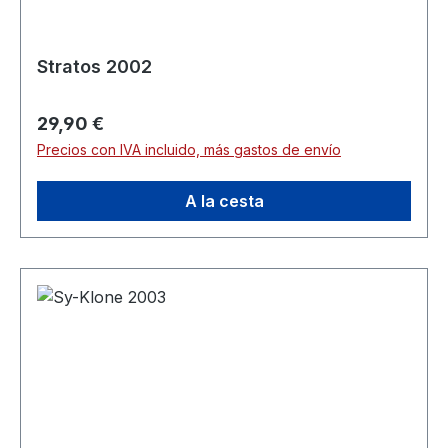
Stratos 2002
Precio normal:
29,90 €
Precios con IVA incluido, más gastos de envío
A la cesta