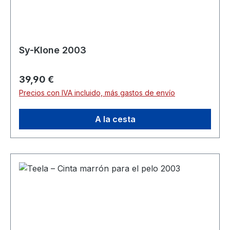
Sy-Klone 2003
Precio normal:
39,90 €
Precios con IVA incluido, más gastos de envío
A la cesta