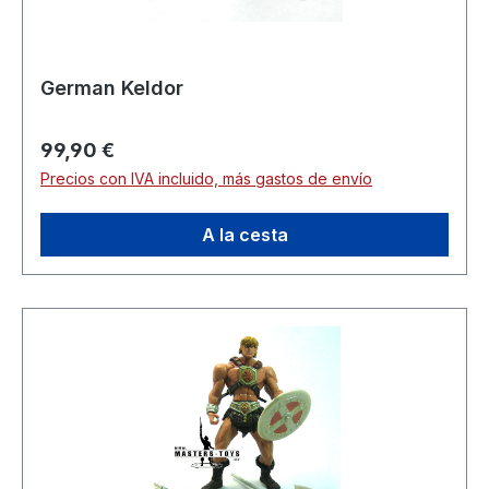
German Keldor
Precio normal:
99,90 €
Precios con IVA incluido, más gastos de envío
A la cesta