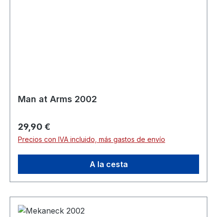
Man at Arms 2002
Precio normal:
29,90 €
Precios con IVA incluido, más gastos de envío
A la cesta