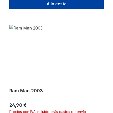
A la cesta
Ram Man 2003
Precio normal:
24,90 €
Precios con IVA incluido, más gastos de envío