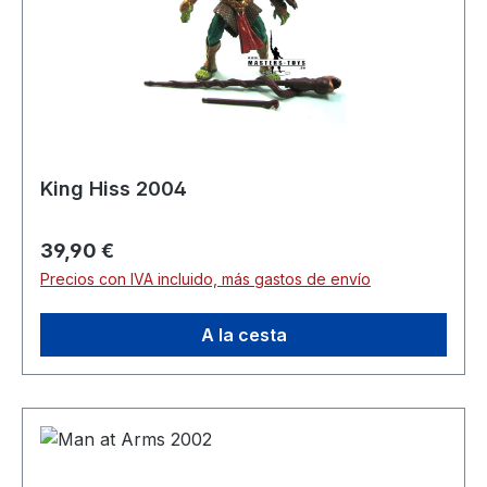
King Hiss 2004
Precio normal:
39,90 €
Precios con IVA incluido, más gastos de envío
A la cesta