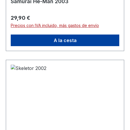
Samurai He-Man 2003
Precio normal:
29,90 €
Precios con IVA incluido, más gastos de envío
A la cesta