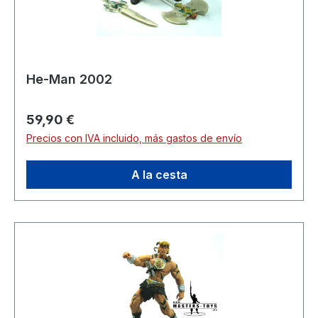
He-Man 2002
Precio normal:
59,90 €
Precios con IVA incluido, más gastos de envío
A la cesta