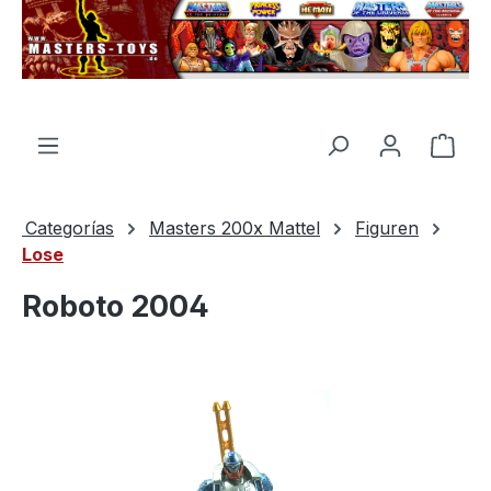
enido principal
El c
Categorías
Masters 200x Mattel
Figuren
Lose
Roboto 2004
Omitir galería de imágenes