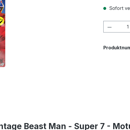
Sofort ver
Produkt
Produktnu
ntage Beast Man - Super 7 - Mot