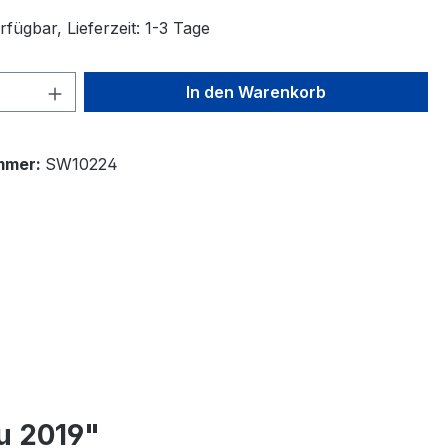
fügbar, Lieferzeit: 1-3 Tage
 Anzahl: Gib den gewünschten Wert ein 
In den Warenkorb
mmer:
SW10224
u 2019"